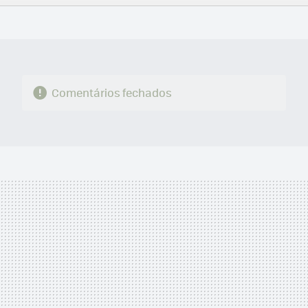
FACEBOOK
TWITTER
FLIPBOARD
E-
WHATSAPP
MAIL
Comentários fechados