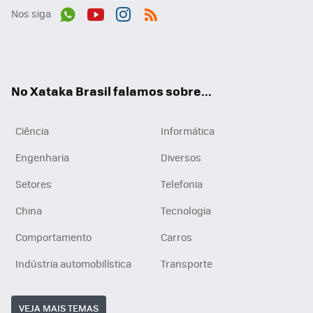
Nos siga
Wh
You
Inst
RSS
ats
tub
agr
App
e
am
No Xataka Brasil falamos sobre...
Ciência
Informática
Engenharia
Diversos
Setores
Telefonia
China
Tecnologia
Comportamento
Carros
Indústria automobilística
Transporte
VEJA MAIS TEMAS