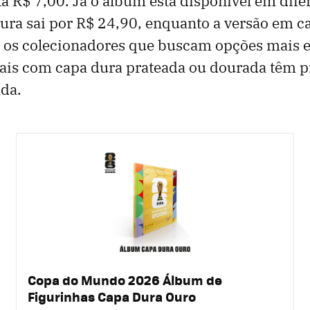
ta R$ 7,00. Já o álbum está disponível em dife
ura sai por R$ 24,90, enquanto a versão em c
 os colecionadores que buscam opções mais e
iais com capa dura prateada ou dourada têm p
ada.
Copa do Mundo 2026 Álbum de
Figurinhas Capa Dura Ouro