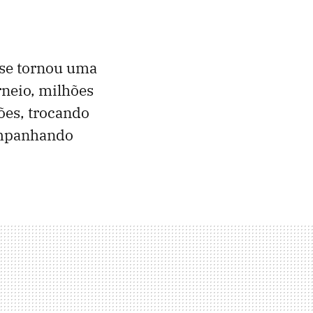
 se tornou uma
rneio, milhões
ões, trocando
companhando