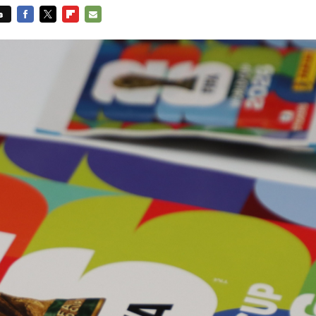
s
FACEBOOK
TWITTER
FLIPBOARD
E-
MAIL