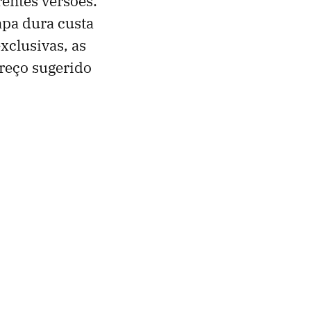
rentes versões:
apa dura custa
xclusivas, as
reço sugerido