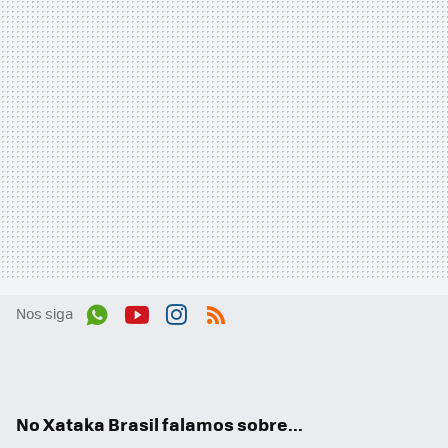
Nos siga
Wh
You
Inst
RSS
ats
tub
agr
App
e
am
No Xataka Brasil falamos sobre...