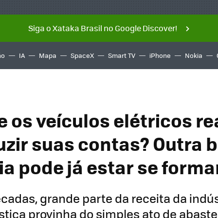
Siga o Xataka Brasil no Google Discover!
ño
IA
Mapa
SpaceX
Smart TV
iPhone
Nokia
e os veículos elétricos r
uzir suas contas? Outra 
ria pode já estar se form
cadas, grande parte da receita da indús
stica provinha do simples ato de abaste