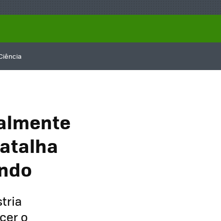
Ciência
ealmente
batalha
ando
tria
cer o