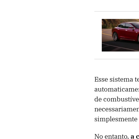
Esse sistema t
automaticamen
de combustível
necessariamen
simplesmente é
No entanto,
a 