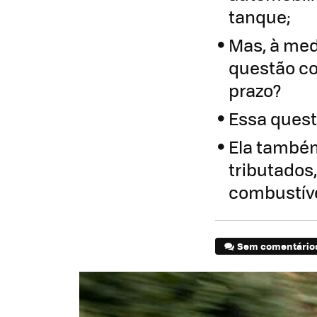
tanque;
Mas, à med
questão co
prazo?
Essa quest
Ela també
tributados
combustív
Sem comentário