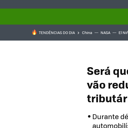
TENDÊNCIAS DO DIA
China
NASA
El Ni
Será qu
vão red
tributá
Durante dé
automobilí