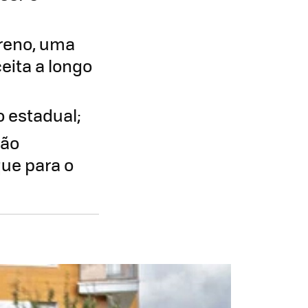
rreno, uma
eita a longo
 estadual;
são
que para o