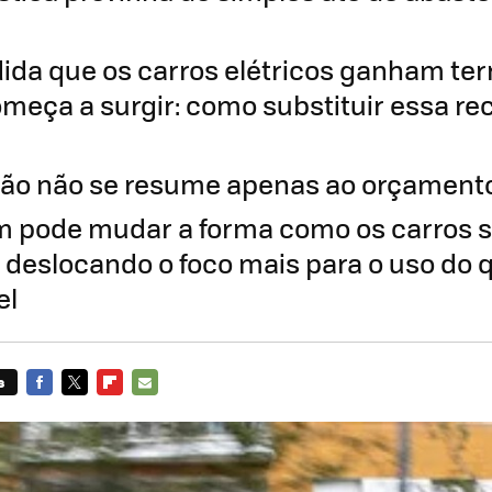
ida que os carros elétricos ganham te
meça a surgir: como substituir essa rec
ão não se resume apenas ao orçamento
m pode mudar a forma como os carros 
, deslocando o foco mais para o uso do 
el
s
FACEBOOK
TWITTER
FLIPBOARD
E-
MAIL