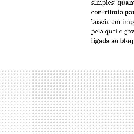
simples:
quant
contribuía par
baseia em impo
pela qual o go
ligada ao blo