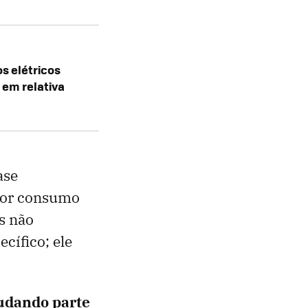
s elétricos
 em relativa
ase
aior consumo
s não
cífico; ele
mudando parte