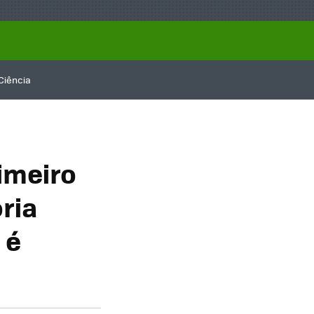
Ciência
imeiro
ória
 é