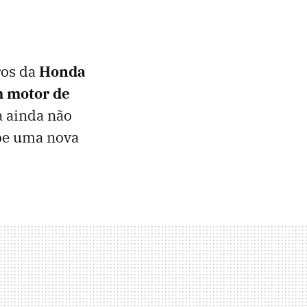
ros da
Honda
m motor de
 ainda não
ipe uma nova