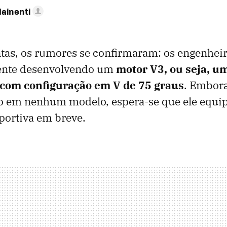
Mainenti
ntas, os rumores se confirmaram: os engenhei
mente desenvolvendo um
motor V3
, ou seja, u
s com configuração em V de 75 graus
. Embora
ado em nenhum modelo, espera-se que ele equ
portiva em breve.