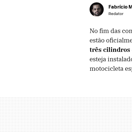
Fabrício 
Redator
No fim das co
estão oficial
três cilindro
esteja instal
motocicleta es