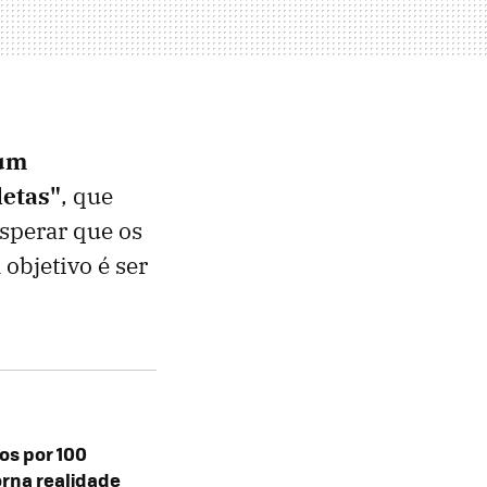
 um
letas"
, que
esperar que os
 objetivo é ser
ros por 100
orna realidade