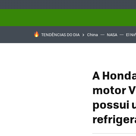
TENDÊNCIAS DO DIA
China
NASA
El Ni
A Honda
motor V 
possui 
refrige