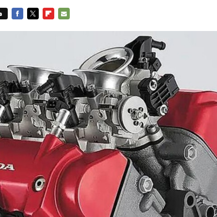
s
FACEBOOK
TWITTER
FLIPBOARD
E-
MAIL