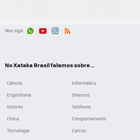
Nos siga
Wh
You
Inst
RSS
ats
tub
agr
App
e
am
No Xataka Brasil falamos sobre...
Ciência
Informática
Engenharia
Diversos
Setores
Telefonia
China
Comportamento
Tecnologia
Carros