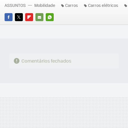
ASSUNTOS
Mobilidade
Carros
Carros elétricos
FACEBOOK
TWITTER
FLIPBOARD
E-
WHATSAPP
MAIL
Comentários fechados