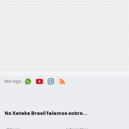
Nos siga
Wh
You
Inst
RSS
ats
tub
agr
App
e
am
No Xataka Brasil falamos sobre...