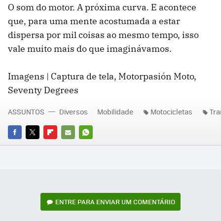
O som do motor. A próxima curva. E acontece
que, para uma mente acostumada a estar
dispersa por mil coisas ao mesmo tempo, isso
vale muito mais do que imaginávamos.
Imagens | Captura de tela, Motorpasión Moto,
Seventy Degrees
ASSUNTOS
Diversos
Mobilidade
Motocicletas
Tra
FACEBOOK
TWITTER
FLIPBOARD
E-
WHATSAPP
MAIL
ENTRE PARA ENVIAR UM COMENTÁRIO