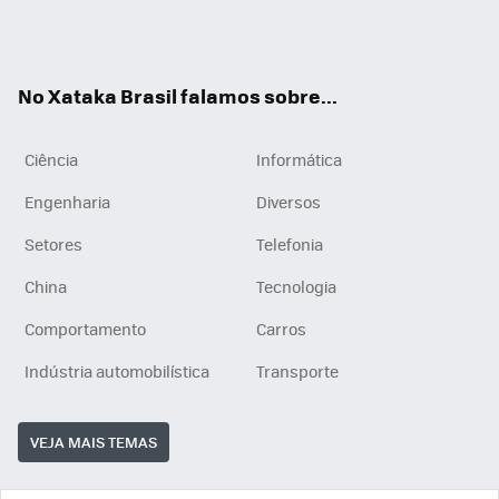
Wh
You
Inst
RSS
ats
tub
agr
App
e
am
No Xataka Brasil falamos sobre...
Ciência
Informática
Engenharia
Diversos
Setores
Telefonia
China
Tecnologia
Comportamento
Carros
Indústria automobilística
Transporte
VEJA MAIS TEMAS