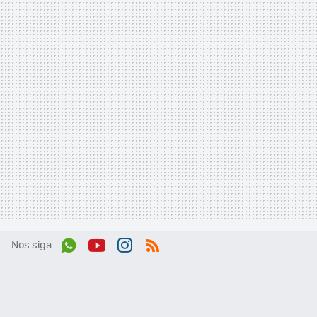
Nos siga
Wh
You
Inst
RSS
ats
tub
agr
App
e
am