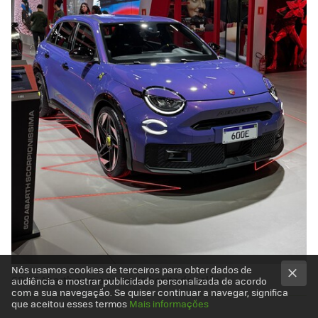
Nós usamos cookies de terceiros para obter dados de
600 E Abarth com a cor mais bonita do salão
audiência e mostrar publicidade personalizada de acordo
com a sua navegação. Se quiser continuar a navegar, significa
que aceitou esses termos
Mais informações