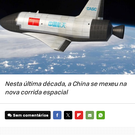
Nesta última década, a China se mexeu na
nova corrida espacial
Sem comentários
FACEBOOK
TWITTER
FLIPBOARD
E-
WHATSAPP
MAIL