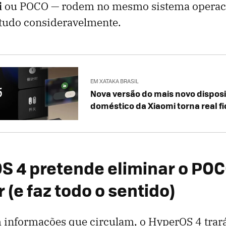
i
ou POCO — rodem no mesmo sistema operac
 tudo consideravelmente.
EM XATAKA BRASIL
Nova versão do mais novo disposi
doméstico da Xiaomi torna real fi
S 4 pretende eliminar o PO
(e faz todo o sentido)
 informações que circulam, o HyperOS 4 tra