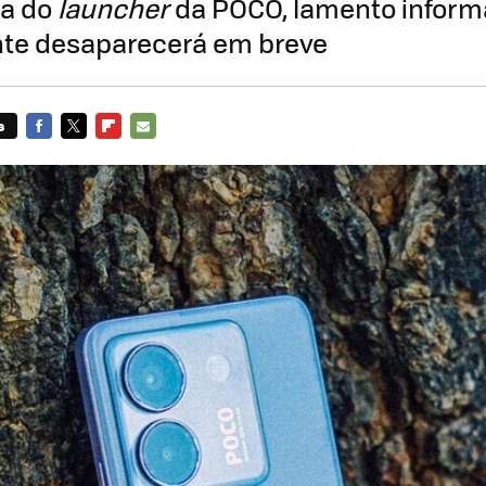
ta do
launcher
da POCO, lamento inform
te desaparecerá em breve
s
FACEBOOK
TWITTER
FLIPBOARD
E-
MAIL