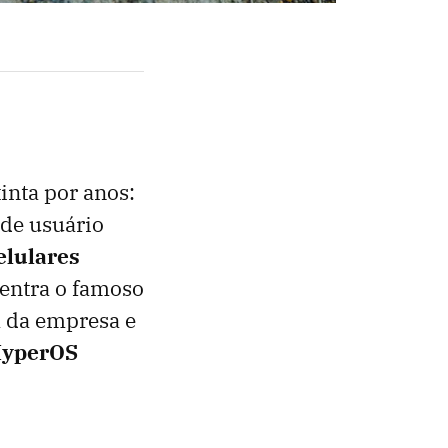
inta por anos:
de usuário
elulares
entra o famoso
a da empresa e
HyperOS