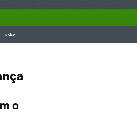
Nokia
ança
om o