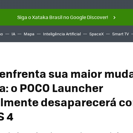
Siga o Xataka Brasil no Google Discover!
ño
IA
Mapa
Inteligência Artificial
SpaceX
Smart TV
enfrenta sua maior mud
ca: o POCO Launcher
lmente desaparecerá c
S 4