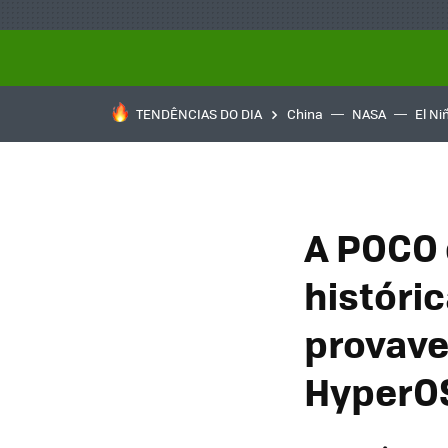
TENDÊNCIAS DO DIA
China
NASA
El Ni
A POCO 
históri
provave
HyperO