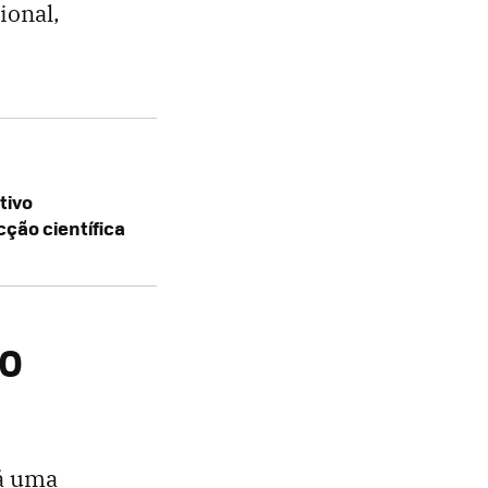
ional,
tivo
cção científica
CO
rá uma