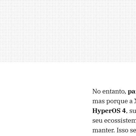
No entanto,
pa
mas porque a 
HyperOS 4
, s
seu ecossistem
manter. Isso s