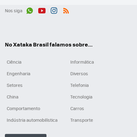
Nos siga
Wh
You
Inst
RSS
ats
tub
agr
App
e
am
No Xataka Brasil falamos sobre...
Ciência
Informática
Engenharia
Diversos
Setores
Telefonia
China
Tecnologia
Comportamento
Carros
Indústria automobilística
Transporte