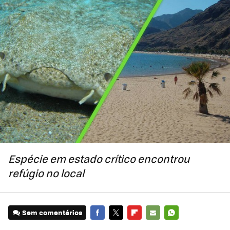
Espécie em estado crítico encontrou
refúgio no local
Sem comentários
FACEBOOK
TWITTER
FLIPBOARD
E-
WHATSAPP