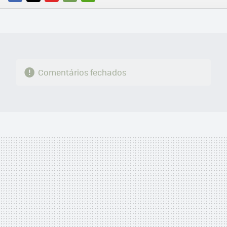
FACEBOOK
TWITTER
FLIPBOARD
E-
WHATSAPP
MAIL
Comentários fechados