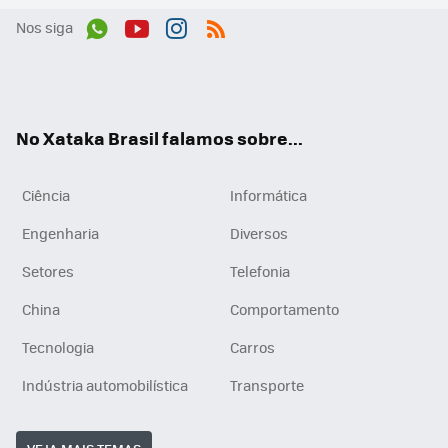
Nos siga
Wh
You
Inst
RSS
ats
tub
agr
App
e
am
No Xataka Brasil falamos sobre...
Ciência
Informática
Engenharia
Diversos
Setores
Telefonia
China
Comportamento
Tecnologia
Carros
Indústria automobilística
Transporte