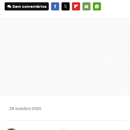
Sem comentários
FACEBOOK
TWITTER
FLIPBOARD
E-
WHATSAPP
MAIL
28 outubro 2025