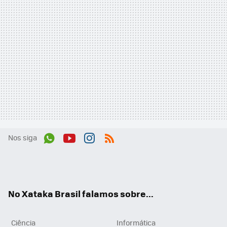
Nos siga
Wh
You
Inst
RSS
ats
tub
agr
App
e
am
No Xataka Brasil falamos sobre...
Ciência
Informática