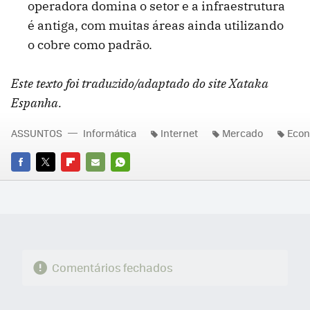
operadora domina o setor e a infraestrutura
é antiga, com muitas áreas ainda utilizando
o cobre como padrão.
Este texto foi traduzido/adaptado do site Xataka
Espanha.
ASSUNTOS
Informática
Internet
Mercado
Econ
FACEBOOK
TWITTER
FLIPBOARD
E-
WHATSAPP
MAIL
Comentários fechados