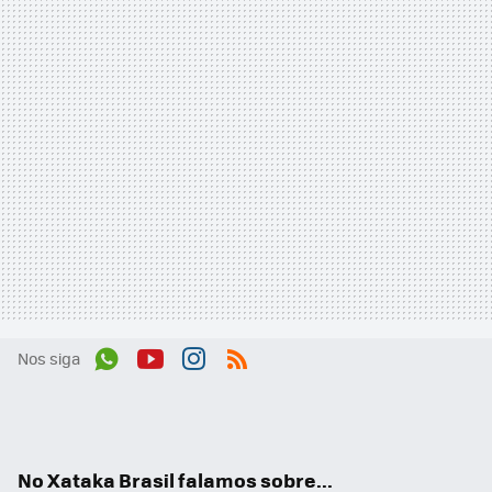
Nos siga
Wh
You
Inst
RSS
ats
tub
agr
App
e
am
No Xataka Brasil falamos sobre...