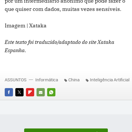
por um intermediário anônimo que pode fazer o
que quiser com dados, muitas vezes sensíveis.
Imagem | Xataka
Este texto foi traduzido/adaptado do site Xataka
Espanha.
ASSUNTOS
Informática
China
Inteligência Artificial
FACEBOOK
TWITTER
FLIPBOARD
E-
WHATSAPP
MAIL