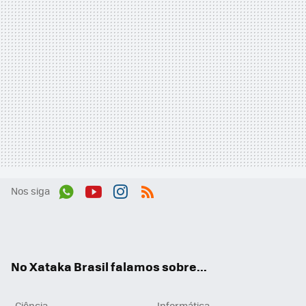
Nos siga
Wh
You
Inst
RSS
ats
tub
agr
App
e
am
No Xataka Brasil falamos sobre...
Ciência
Informática