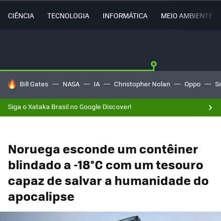
CIÊNCIA
TECNOLOGIA
INFORMÁTICA
MEIO AMBIENTE
TENDÊNCIAS DO DIA
Bill Gates
NASA
IA
Christopher Nolan
Oppo
S
Siga o Xataka Brasil no Google Discover!
Noruega esconde um contêiner
blindado a -18°C com um tesouro
capaz de salvar a humanidade do
apocalipse