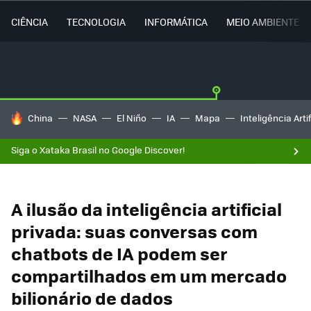
CIÊNCIA
TECNOLOGIA
INFORMÁTICA
MEIO AMBIENTE
TENDÊNCIAS DO DIA
China
NASA
El Niño
IA
Mapa
Inteligência Artif
Siga o Xataka Brasil no Google Discover!
A ilusão da inteligência artificial
privada: suas conversas com
chatbots de IA podem ser
compartilhados em um mercado
bilionário de dados