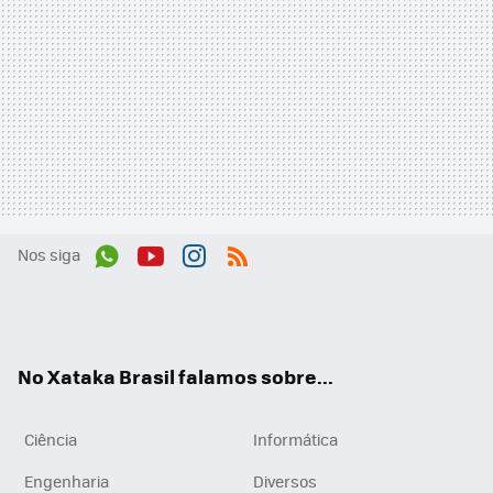
Nos siga
Wh
You
Inst
RSS
ats
tub
agr
App
e
am
No Xataka Brasil falamos sobre...
Ciência
Informática
Engenharia
Diversos