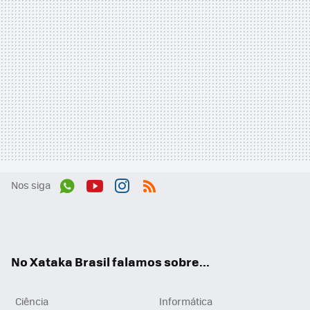
Nos siga
Wh
You
Inst
RSS
ats
tub
agr
App
e
am
No Xataka Brasil falamos sobre...
Ciência
Informática