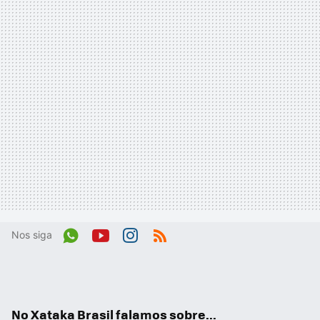
Nos siga
Wh
You
Inst
RSS
ats
tub
agr
App
e
am
No Xataka Brasil falamos sobre...