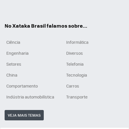
Wh
You
Inst
RSS
ats
tub
agr
App
e
am
No Xataka Brasil falamos sobre...
Ciência
Informática
Engenharia
Diversos
Setores
Telefonia
China
Tecnologia
Comportamento
Carros
Indústria automobilística
Transporte
VEJA MAIS TEMAS