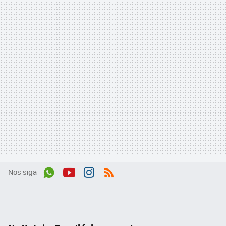
Nos siga
Wh
You
Inst
RSS
ats
tub
agr
App
e
am