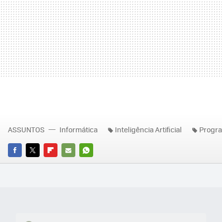
ASSUNTOS
Informática
Inteligência Artificial
Progr
FACEBOOK
TWITTER
FLIPBOARD
E-
WHATSAPP
MAIL