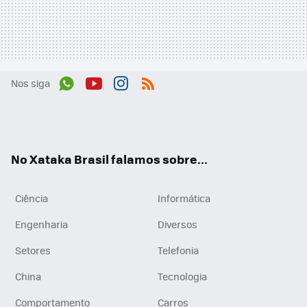
Nos siga
Wh
You
Inst
RSS
ats
tub
agr
App
e
am
No Xataka Brasil falamos sobre...
Ciência
Informática
Engenharia
Diversos
Setores
Telefonia
China
Tecnologia
Comportamento
Carros