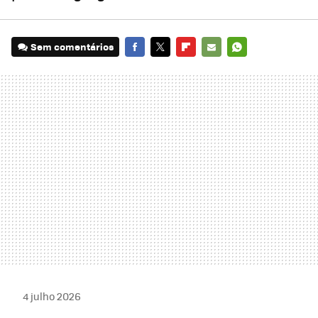
Sem comentários
FACEBOOK
TWITTER
FLIPBOARD
E-
WHATSAPP
MAIL
4 julho 2026