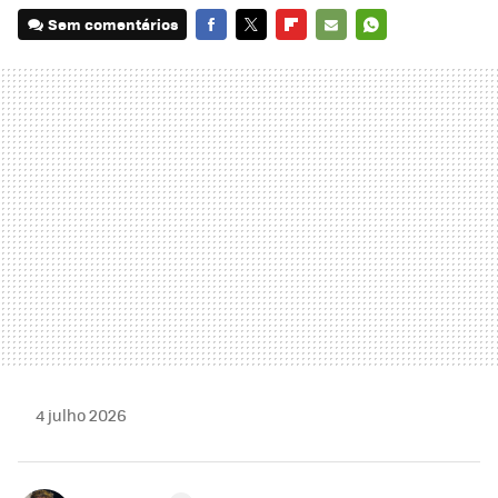
Sem comentários
FACEBOOK
TWITTER
FLIPBOARD
E-
WHATSAPP
MAIL
4 julho 2026