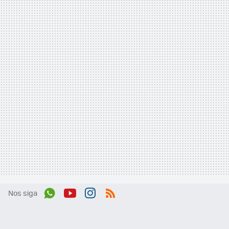
Nos siga
Wh
You
Inst
RSS
ats
tub
agr