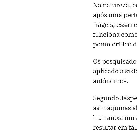
Na natureza, 
após uma pert
frágeis, essa 
funciona como 
ponto crítico d
Os pesquisador
aplicado a sis
autônomos.
Segundo Jasper
às máquinas al
humanos: um a
resultar em fal