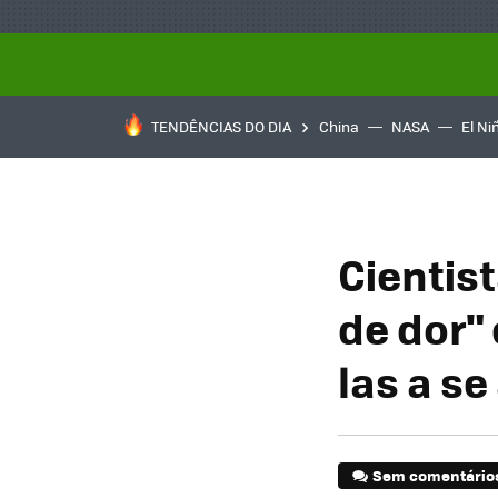
TENDÊNCIAS DO DIA
China
NASA
El Ni
Cientis
de dor"
las a s
Sem comentário