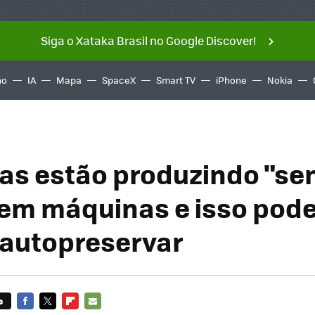
Siga o Xataka Brasil no Google Discover!
ño
IA
Mapa
SpaceX
Smart TV
iPhone
Nokia
tas estão produzindo "s
 em máquinas e isso pode
e autopreservar
s