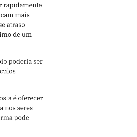
r rapidamente
ficam mais
se atraso
óximo de um
io poderia ser
ículos
sta é oferecer
a nos seres
orma pode