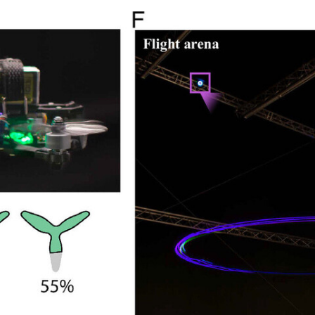
FACEBOOK
TWITTER
FLIPBOARD
E-
MAIL