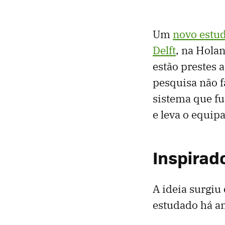
Um
novo estud
Delft
, na Hola
estão prestes 
pesquisa não f
sistema que fu
e leva o equi
Inspirad
A ideia surgi
estudado há an