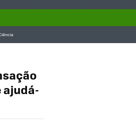
Ciência
ensação
 ajudá-