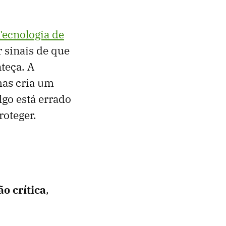
Tecnologia de
 sinais de que
teça. A
mas cria um
lgo está errado
oteger.
o crítica
,