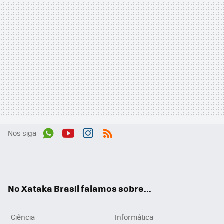
Nos siga
Wh
You
Inst
RSS
ats
tub
agr
App
e
am
No Xataka Brasil falamos sobre...
Ciência
Informática