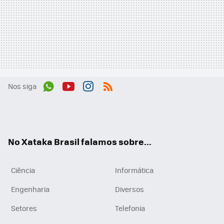
Nos siga
Wh
You
Inst
RSS
ats
tub
agr
App
e
am
No Xataka Brasil falamos sobre...
Ciência
Informática
Engenharia
Diversos
Setores
Telefonia