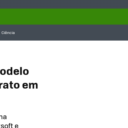
Ciência
Modelo
arato em
 na
soft e