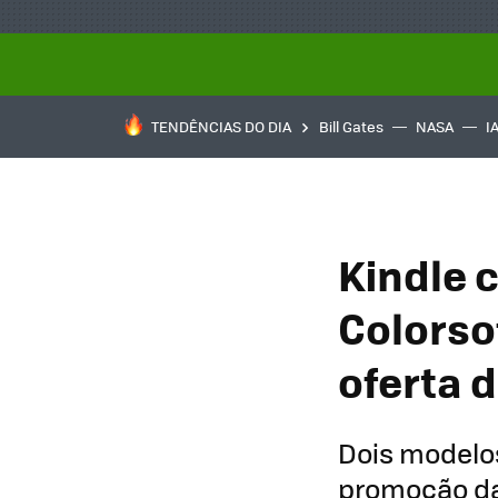
TENDÊNCIAS DO DIA
Bill Gates
NASA
I
Kindle 
Colorso
oferta 
Dois modelos
promoção da 