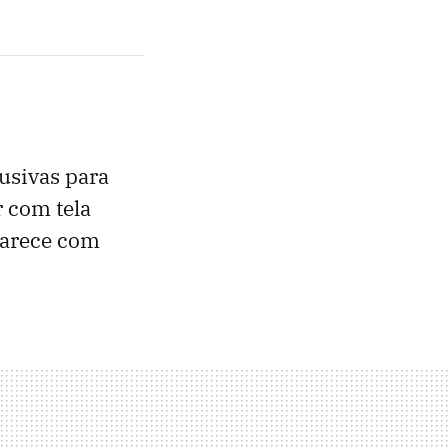
lusivas para
r com tela
parece com