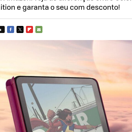
ition e garanta o seu com desconto!
s
FACEBOOK
TWITTER
FLIPBOARD
E-
MAIL