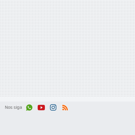
Nos siga
Wh
You
Inst
RSS
ats
tub
agr