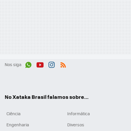
Nos siga
Wh
You
Inst
RSS
ats
tub
agr
App
e
am
No Xataka Brasil falamos sobre...
Ciência
Informática
Engenharia
Diversos