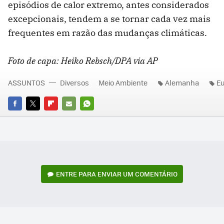
episódios de calor extremo, antes considerados
excepcionais, tendem a se tornar cada vez mais
frequentes em razão das mudanças climáticas.
Foto de capa: Heiko Rebsch/DPA via AP
ASSUNTOS
Diversos
Meio Ambiente
Alemanha
E
FACEBOOK
TWITTER
FLIPBOARD
E-
WHATSAPP
MAIL
ENTRE PARA ENVIAR UM COMENTÁRIO