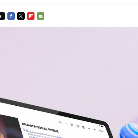
s
FACEBOOK
TWITTER
FLIPBOARD
E-
MAIL