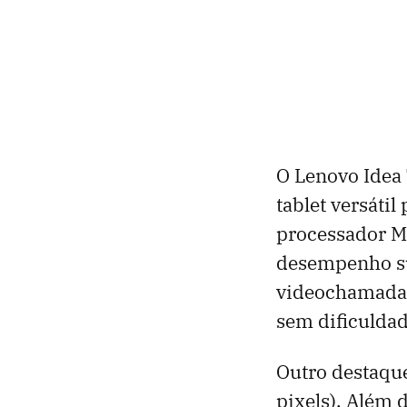
O Lenovo Idea
tablet versáti
processador Me
desempenho suf
videochamadas,
sem dificuldad
Outro destaque
pixels). Além d