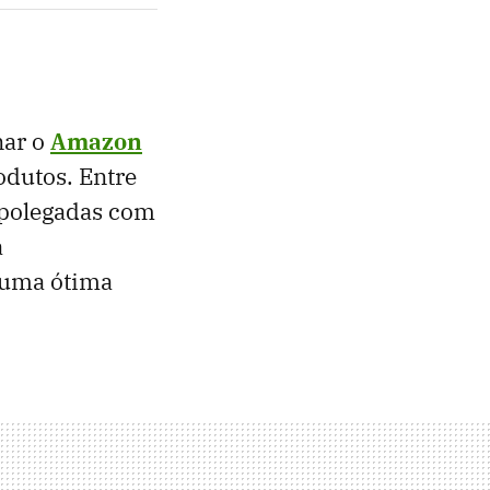
nar o
Amazon
odutos. Entre
 polegadas com
a
o uma ótima