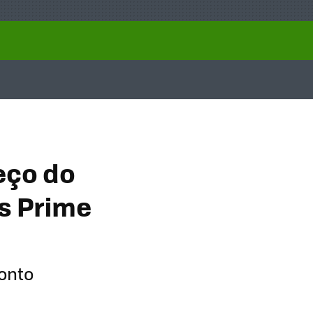
eço do
s Prime
conto