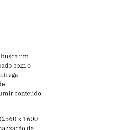
m busca um
ipado com o
entrega
de
sumir conteúdo
 (2560 x 1600
tualização de