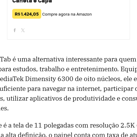
Caneta e Capa
R$ 1.424,05
Compre agora na Amazon
facebook
twitter
 Tab é uma alternativa interessante para que
l para estudos, trabalho e entretenimento. Equ
diaTek Dimensity 6300 de oito núcleos, ele 
iciente para navegar na internet, participar 
 utilizar aplicativos de produtividade e con
es.
 é a tela de 11 polegadas com resolução 2.5K
a alta definição, o painel conta com taxa de a