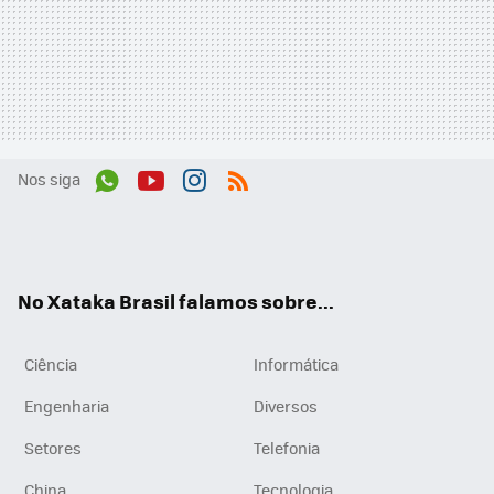
Nos siga
Wh
You
Inst
RSS
ats
tub
agr
App
e
am
No Xataka Brasil falamos sobre...
Ciência
Informática
Engenharia
Diversos
Setores
Telefonia
China
Tecnologia