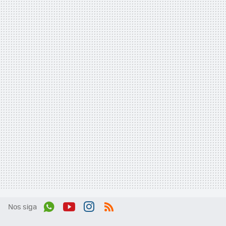
Nos siga
Wh
You
Inst
RSS