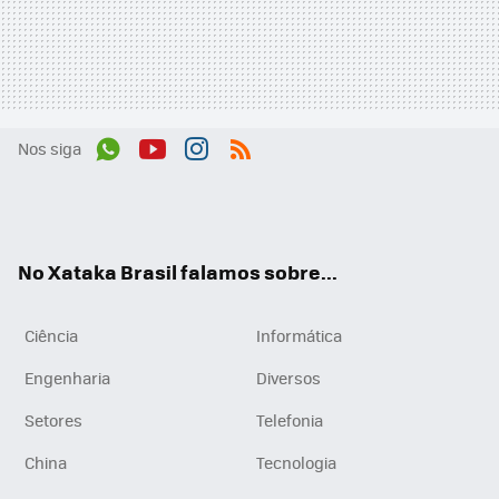
Nos siga
Wh
You
Inst
RSS
ats
tub
agr
App
e
am
No Xataka Brasil falamos sobre...
Ciência
Informática
Engenharia
Diversos
Setores
Telefonia
China
Tecnologia