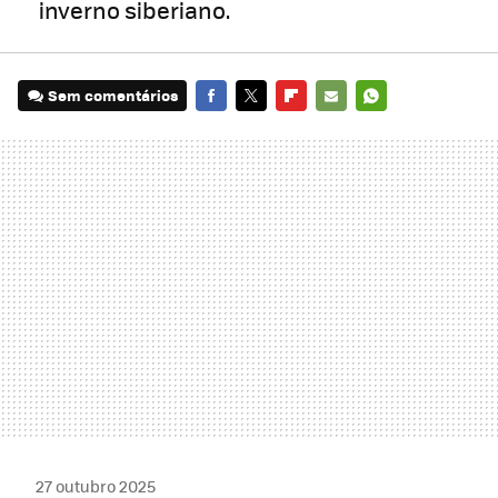
inverno siberiano.
Sem comentários
FACEBOOK
TWITTER
FLIPBOARD
E-
WHATSAPP
MAIL
27 outubro 2025