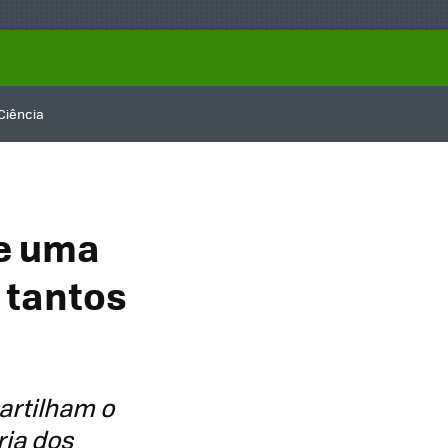
Ciência
e uma
 tantos
artilham o
ria dos