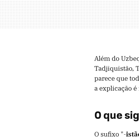
Além do Uzbeq
Tadjiquistão, 
parece que tod
a explicação é
O que sig
O sufixo "-
istã