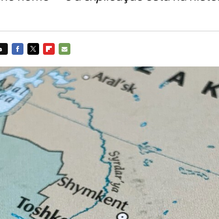
s
FACEBOOK
TWITTER
FLIPBOARD
E-
MAIL