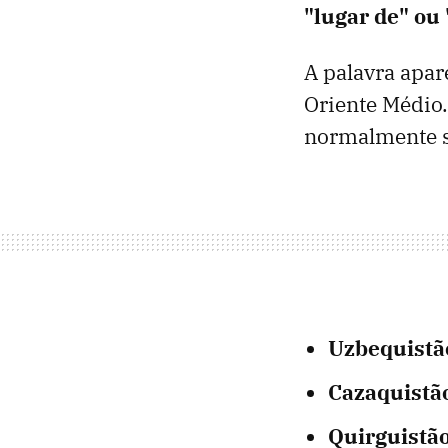
"lugar de" ou 
A palavra apar
Oriente Médio.
normalmente si
Uzbequis
t
ã
Cazaquistã
Quirguistã