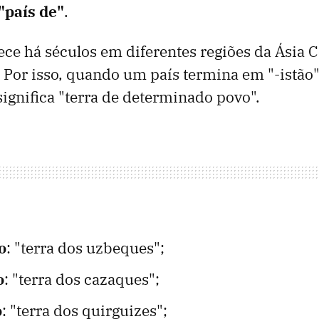
"país de"
.
ece há séculos em diferentes regiões da Ásia C
 Por isso, quando um país termina em "-istão
gnifica "terra de determinado povo".
o
: "terra dos uzbeques";
o
: "terra dos cazaques";
o
: "terra dos quirguizes";