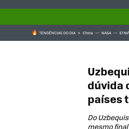
TENDÊNCIAS DO DIA
China
NASA
El Ni
Uzbequi
dúvida 
países 
Do Uzbequist
mesmo final 