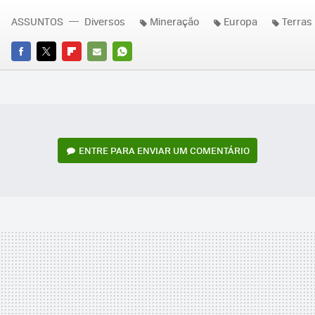
ASSUNTOS
Diversos
Mineração
Europa
Terras
FACEBOOK
TWITTER
FLIPBOARD
E-
WHATSAPP
MAIL
ENTRE PARA ENVIAR UM COMENTÁRIO