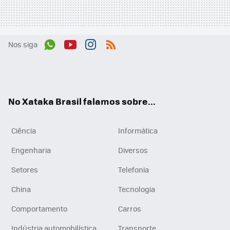
Nos siga
Wh
You
Inst
RSS
ats
tub
agr
App
e
am
No Xataka Brasil falamos sobre...
Ciência
Informática
Engenharia
Diversos
Setores
Telefonia
China
Tecnologia
Comportamento
Carros
Indústria automobilística
Transporte