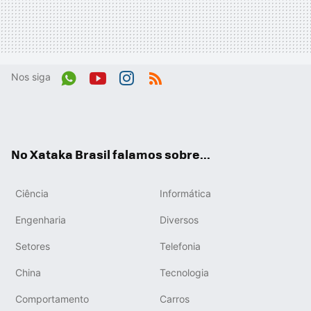
Nos siga
Wh
You
Inst
RSS
ats
tub
agr
App
e
am
No Xataka Brasil falamos sobre...
Ciência
Informática
Engenharia
Diversos
Setores
Telefonia
China
Tecnologia
Comportamento
Carros