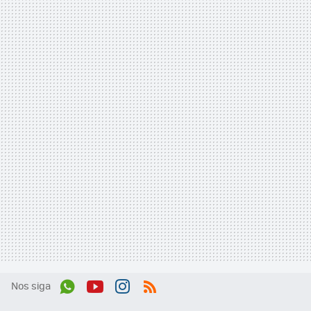
Nos siga
Wh
You
Inst
RSS