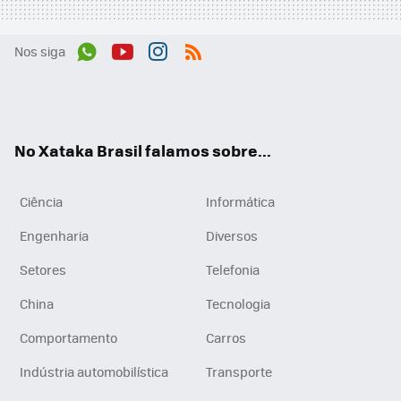
Nos siga
Wh
You
Inst
RSS
ats
tub
agr
App
e
am
No Xataka Brasil falamos sobre...
Ciência
Informática
Engenharia
Diversos
Setores
Telefonia
China
Tecnologia
Comportamento
Carros
Indústria automobilística
Transporte