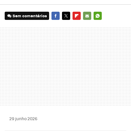
Sem comentários
FACEBOOK
TWITTER
FLIPBOARD
E-
WHATSAPP
MAIL
29 junho 2026