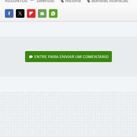
ASSUNTOS
Diversos
História
Bombas Atômicas
FACEBOOK
TWITTER
FLIPBOARD
E-
WHATSAPP
MAIL
ENTRE PARA ENVIAR UM COMENTÁRIO