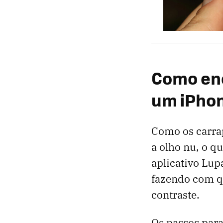
Como enc
um iPho
Como os carra
a olho nu, o q
aplicativo Lup
fazendo com qu
contraste.
Os passos para