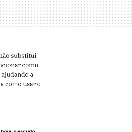
não substitui
uncionar como
, ajudando a
ja como usar o
 hoje: o escudo