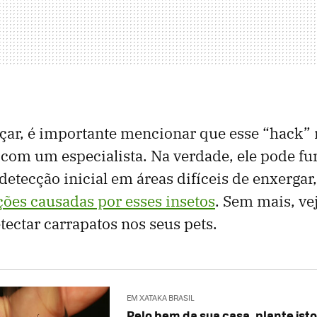
ar, é importante mencionar que esse “hack” 
 com um especialista. Na verdade, ele pode f
etecção inicial em áreas difíceis de enxergar
ções causadas por esses insetos
. Sem mais, ve
tectar carrapatos nos seus pets.
EM XATAKA BRASIL
Pelo bem da sua casa, plante isto