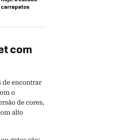
 carrapatos
et com
 de encontrar
com o
ersão de cores,
com alto
ou gatos são: