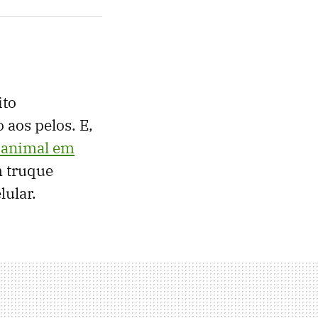
ito
 aos pelos. E,
 animal em
m truque
lular.