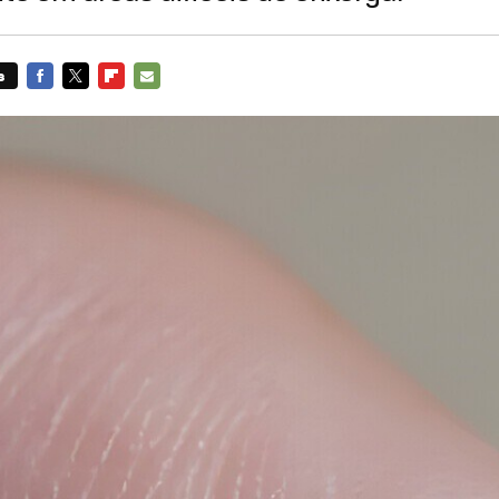
s
FACEBOOK
TWITTER
FLIPBOARD
E-
MAIL