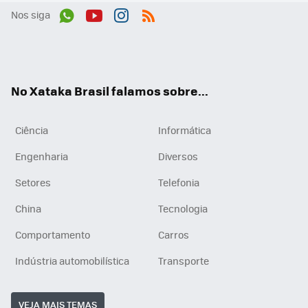
Nos siga
Wh
You
Inst
RSS
ats
tub
agr
App
e
am
No Xataka Brasil falamos sobre...
Ciência
Informática
Engenharia
Diversos
Setores
Telefonia
China
Tecnologia
Comportamento
Carros
Indústria automobilística
Transporte
VEJA MAIS TEMAS