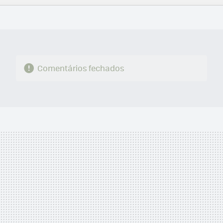
FACEBOOK
TWITTER
FLIPBOARD
E-
WHATSAPP
MAIL
Comentários fechados