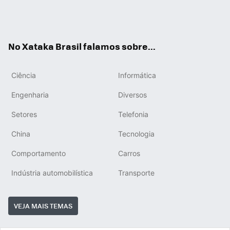
Wh
You
Inst
RSS
ats
tub
agr
App
e
am
No Xataka Brasil falamos sobre...
Ciência
Informática
Engenharia
Diversos
Setores
Telefonia
China
Tecnologia
Comportamento
Carros
Indústria automobilística
Transporte
VEJA MAIS TEMAS