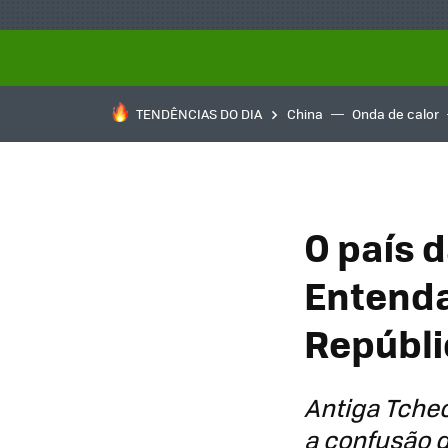
TENDÊNCIAS DO DIA
China
Onda de calor
O país 
Entenda
Repúbli
Antiga Tchec
a confusão g