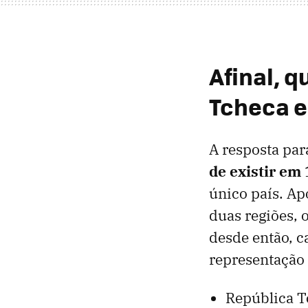
Afinal, q
Tcheca e
A resposta par
de
existir em
único país. Ap
duas regiões, o
desde então, c
representação 
República T