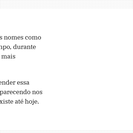
ois nomes como
empo, durante
s mais
ender essa
aparecendo nos
iste até hoje.