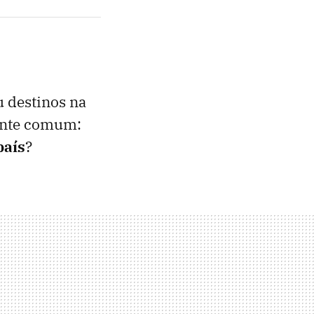
u destinos na
ante comum:
país
?