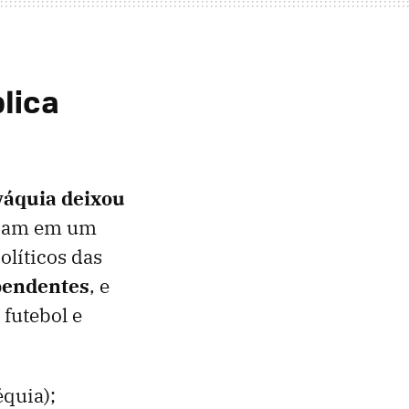
blica
áquia deixou
iviam em um
olíticos das
pendentes
, e
 futebol e
quia);