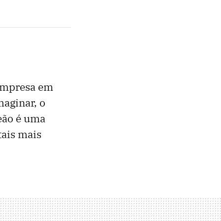
empresa em
maginar, o
eão é uma
tais mais