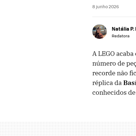
8 junho 2026
Natália P.
Redatora
A LEGO acaba 
número de peça
recorde não f
réplica da
Basí
conhecidos de