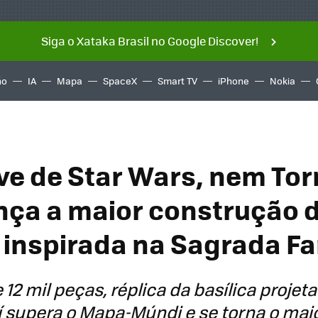
Siga o Xataka Brasil no Google Discover!
ño
IA
Mapa
SpaceX
Smart TV
iPhone
Nokia
e de Star Wars, nem Torre
nça a maior construção 
a inspirada na Sagrada Fa
12 mil peças, réplica da basílica projet
 supera o Mapa-Múndi e se torna o maio