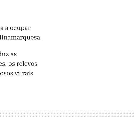
sa a ocupar
e dinamarquesa.
duz as
es, os relevos
osos vitrais