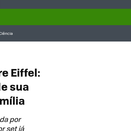
Ciência
 Eiffel:
de sua
mília
ada por
r set já