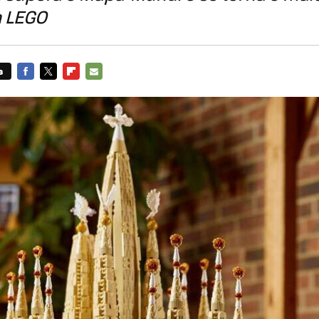
a LEGO
s
FACEBOOK
TWITTER
FLIPBOARD
E-
MAIL