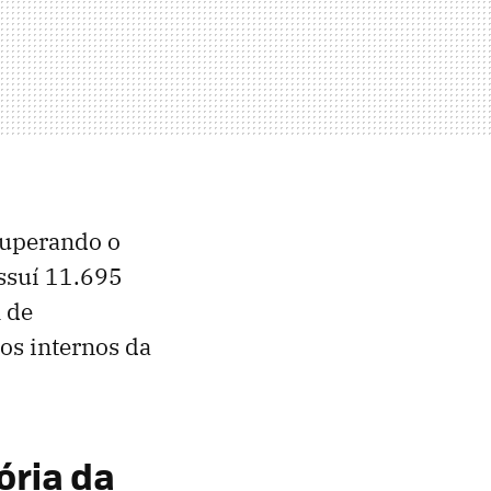
superando o
ssuí 11.695
 de
os internos da
ória da