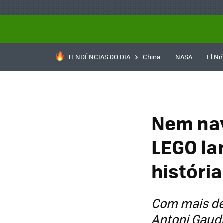
TENDÊNCIAS DO DIA
China
NASA
El Ni
Nem nav
LEGO la
históri
Com mais de 
Antoni Gaudí