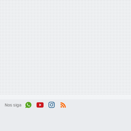
Nos siga
Wh
You
Inst
RSS
ats
tub
agr