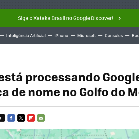
Siga o Xataka Brasil no Google Discover!
Inteligência Artificial
iPhone
Microsoft
Consoles
Boe
está processando Googl
 de nome no Golfo do M
s
FACEBOOK
TWITTER
FLIPBOARD
E-
MAIL