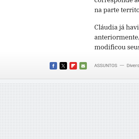
na parte terri
Cláudia já hav
anteriormente
modificou seus
ASSUNTOS
Diver
FACEBOOK
TWITTER
FLIPBOARD
E-
MAIL