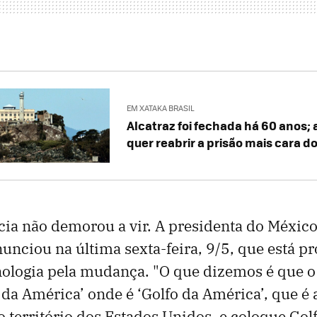
EM XATAKA BRASIL
Alcatraz foi fechada há 60 anos;
quer reabrir a prisão mais cara d
ia não demorou a vir. A presidenta do México
nciou na última sexta-feira, 9/5, que está p
nologia pela mudança. "O que dizemos é que o
 da América’ onde é ‘Golfo da América’, que é 
 território dos Estados Unidos, e coloque Gol