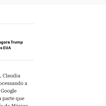
 agora Trump
os EUA
, Claudia
rocessando a
 Google
a parte que
fo do México