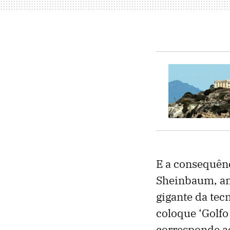
E a consequênc
Sheinbaum, anu
gigante da tec
coloque ‘Golfo
corresponde ao