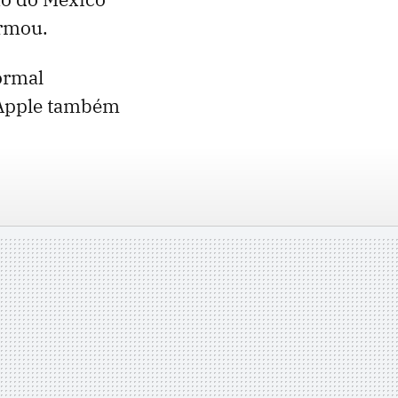
irmou.
ormal
 Apple também