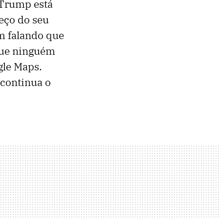
 Trump está
eço do seu
m falando que
que ninguém
gle Maps.
 continua o