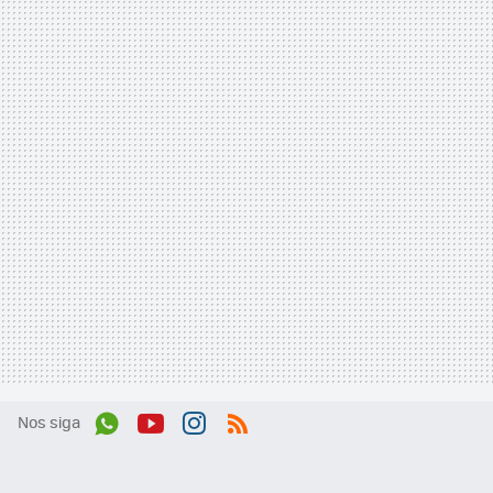
Nos siga
Wh
You
Inst
RSS
ats
tub
agr