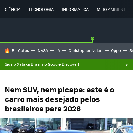
CIÊNCIA
TECNOLOGIA
INFORMÁTICA
MEIO AMBIENTE
TENDÊNCIAS DO DIA
Bill Gates
NASA
IA
Christopher Nolan
Oppo
S
Siga o Xataka Brasil no Google Discover!
Nem SUV, nem picape: este é o
carro mais desejado pelos
brasileiros para 2026