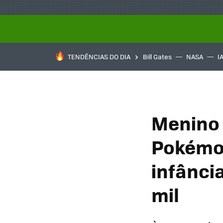
TENDÊNCIAS DO DIA
Bill Gates
NASA
I
Menino 
Pokémon
infânci
mil