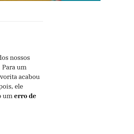
dos nossos
s. Para um
favorita acabou
ois, ele
do um
erro de