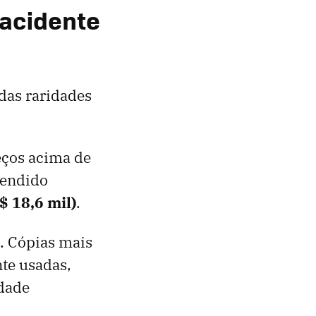
 acidente
 das raridades
eços acima de
vendido
$ 18,6 mil)
.
a. Cópias mais
nte usadas,
dade