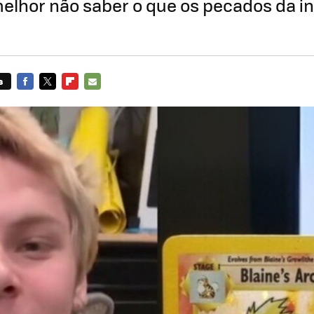
melhor não saber o que os pecados da i
s
FACEBOOK
TWITTER
FLIPBOARD
E-
MAIL