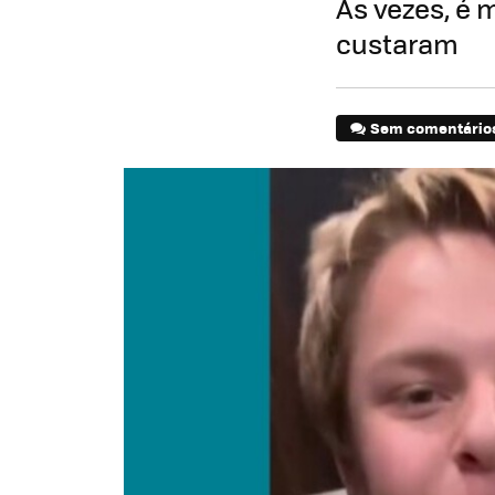
Às vezes, é 
custaram
Sem comentário