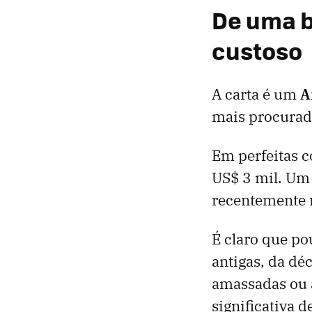
De uma b
custoso
A carta é um
A
mais procura
Em perfeitas 
US$ 3 mil. Um
recentemente n
É claro que po
antigas, da dé
amassadas ou 
significativa de