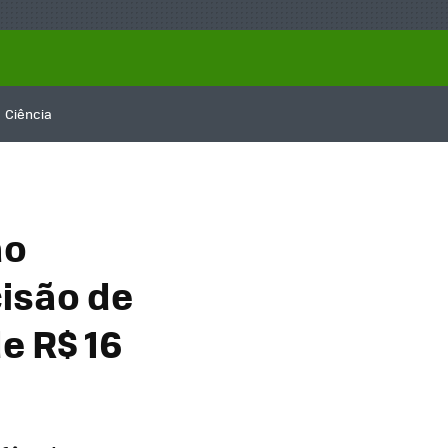
Ciência
ão
isão de
e R$ 16