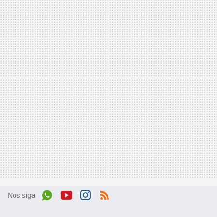
Nos siga
Wh
You
Inst
RSS