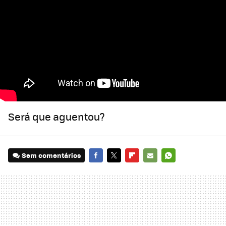
Será que aguentou?
Sem comentários
FACEBOOK
TWITTER
FLIPBOARD
E-
WHATSAPP
MAIL